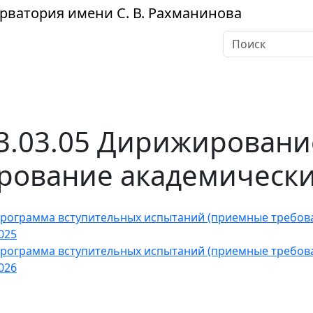
рватория
имени С. В. Рахманинова
3.03.05 Дирижировани
ование академическ
рограмма вступительных испытаний (приемные требов
025
рограмма вступительных испытаний (приемные требов
026