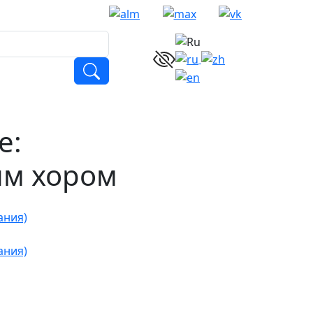
е:
им хором
ания)
ания)