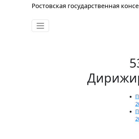
Ростовская
государственная
консе
5
Дирижир
П
2
П
2