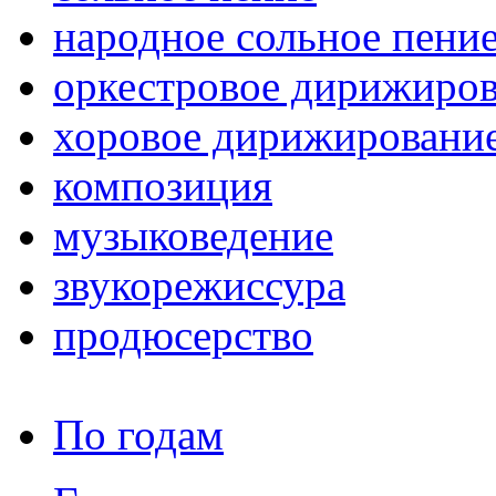
народное сольное пени
оркестровое дирижиро
хоровое дирижировани
композиция
музыковедение
звукорежиссура
продюсерство
По годам