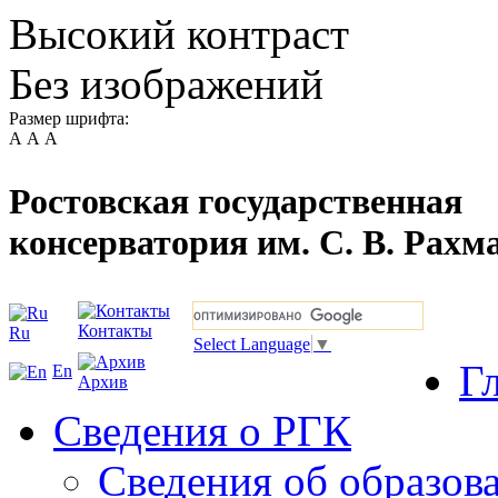
Высокий контраст
Без изображений
Размер шрифта:
А
А
А
Ростовская государственная
консерватория им. С. В. Рахм
Контакты
Ru
Select Language
▼
Г
En
Архив
Сведения о РГК
Сведения об образов