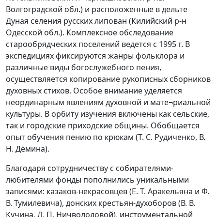
Волгоградской обл.) и расположенные в дельте
Дуная селения русских липован (Килийский р-н
Одесской обл.). Комплексное обследование
старообрядческих поселений ведется с 1995 г. В
экспедициях фиксируются жанры фольклора и
различные виды богослужебного пения,
осуществляется копирование рукописных сборников
духовных стихов. Особое внимание уделяется
неординарным явлениям духовной и мате¬риальной
культуры. В орбиту изучения включены как сельские,
так и городские приходские общины. Обобщается
опыт обучения пению по крюкам (Т. С. Рудиченко, В.
Н. Дёмина).
Благодаря сотрудничеству с собирателями-
любителями фонды пополнились уникальными
записями: казаков-некрасовцев (Е. Т. Аракельяна и Ф.
В. Тумилевича), донских крестьян-духоборов (В. В.
Кучина, Л. П. Ничволодовой), инструментальной