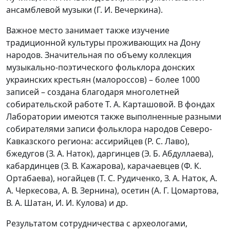
ансамблевой музыки (Г. И. Вечеркина).
Важное место занимает также изучение
традиционной культуры проживающих на Дону
народов. Значительная по объему коллекция
музыкально-поэтического фольклора донских
украинских крестьян (малороссов) – более 1000
записей – создана благодаря многолетней
собирательской работе Т. А. Карташовой. В фондах
Лаборатории имеются также выполненные разными
собирателями записи фольклора народов Северо-
Кавказского региона: ассирийцев (Р. С. Лаво),
бжедугов (З. А. Наток), даргинцев (Э. Б. Абдуллаева),
кабардинцев (З. В. Кажарова), карачаевцев (Ф. К.
Ортабаева), ногайцев (Т. С. Рудиченко, З. А. Наток, А.
А. Черкесова, А. В. Зернина), осетин (А. Г. Цомартова,
В. А. Шатан, И. И. Кулова) и др.
Результатом сотрудничества с археологами,