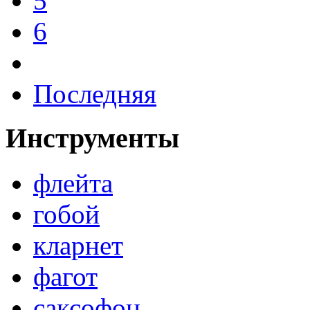
5
6
Последняя
Инструменты
флейта
гобой
кларнет
фагот
саксофон