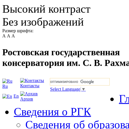
Высокий контраст
Без изображений
Размер шрифта:
А
А
А
Ростовская государственная
консерватория им. С. В. Рахм
Контакты
Ru
Select Language
▼
Г
En
Архив
Сведения о РГК
Сведения об образов