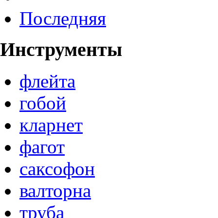
Последняя
Инструменты
флейта
гобой
кларнет
фагот
саксофон
валторна
труба