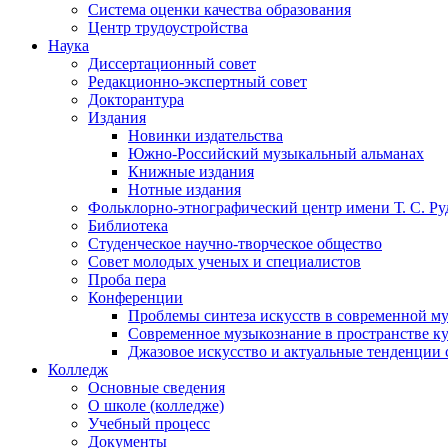
Система оценки качества образования
Центр трудоустройства
Наука
Диссертационный совет
Редакционно-экспертный совет
Докторантура
Издания
Новинки издательства
Южно-Российский музыкальный альманах
Книжные издания
Нотные издания
Фольклорно-этнографический центр имени Т. С. Ру
Библиотека
Студенческое научно-творческое общество
Совет молодых ученых и специалистов
Проба пера
Конференции
Проблемы синтеза искусств в современной му
Современное музыкознание в пространстве к
Джазовое искусство и актуальные тенденции 
Колледж
Основные сведения
О школе (колледже)
Учебный процесс
Документы