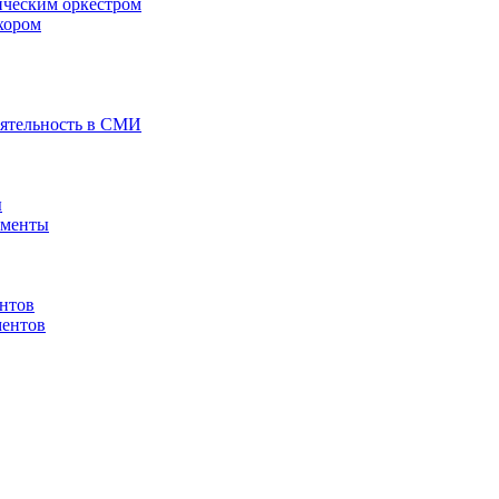
ическим оркестром
хором
еятельность в СМИ
ы
ументы
нтов
ментов