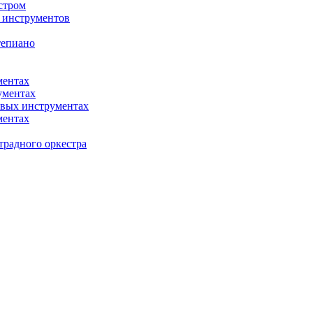
стром
 инструментов
тепиано
ментах
ументах
овых инструментах
ментах
традного оркестра