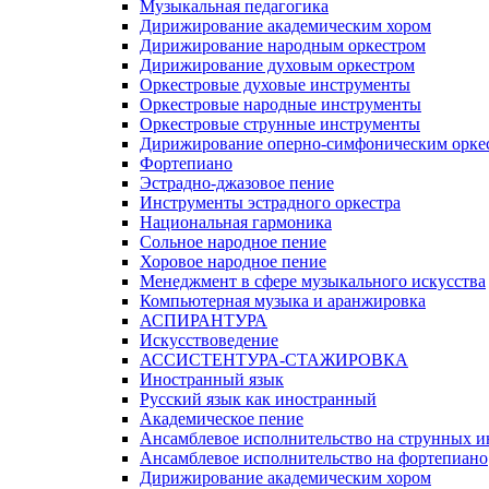
Музыкальная педагогика
Дирижирование академическим хором
Дирижирование народным оркестром
Дирижирование духовым оркестром
Оркестровые духовые инструменты
Оркестровые народные инструменты
Оркестровые струнные инструменты
Дирижирование оперно-симфоническим орке
Фортепиано
Эстрадно-джазовое пение
Инструменты эстрадного оркестра
Национальная гармоника
Сольное народное пение
Хоровое народное пение
Менеджмент в сфере музыкального искусства
Компьютерная музыка и аранжировка
АСПИРАНТУРА
Искусствоведение
АССИСТЕНТУРА-СТАЖИРОВКА
Иностранный язык
Русский язык как иностранный
Академическое пение
Ансамблевое исполнительство на струнных и
Ансамблевое исполнительство на фортепиано
Дирижирование академическим хором