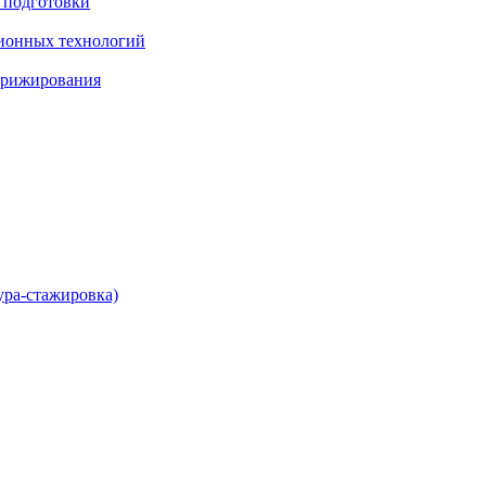
 подготовки
ионных технологий
ирижирования
ура-стажировка)