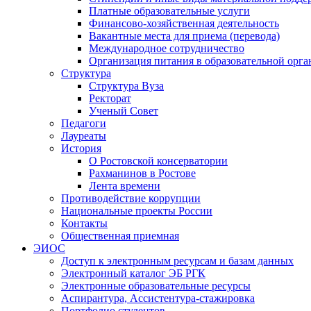
Платные образовательные услуги
Финансово-хозяйственная деятельность
Вакантные места для приема (перевода)
Международное сотрудничество
Организация питания в образовательной орг
Структура
Структура Вуза
Ректорат
Ученый Совет
Педагоги
Лауреаты
История
О Ростовской консерватории
Рахманинов в Ростове
Лента времени
Противодействие коррупции
Национальные проекты России
Контакты
Общественная приемная
ЭИОС
Доступ к электронным ресурсам и базам данных
Электронный каталог ЭБ РГК
Электронные образовательные ресурсы
Аспирантура, Ассистентура-стажировка
Портфолио студентов