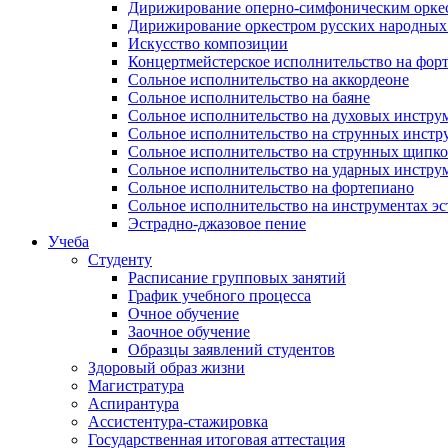
Дирижирование оперно-симфоническим орке
Дирижирование оркестром русских народных
Искусство композиции
Концертмейстерское исполнительство на фор
Сольное исполнительство на аккордеоне
Сольное исполнительство на баяне
Сольное исполнительство на духовых инстру
Сольное исполнительство на струнных инстр
Сольное исполнительство на струнных щипк
Сольное исполнительство на ударных инстру
Сольное исполнительство на фортепиано
Сольное исполнительство на инструментах эс
Эстрадно-джазовое пение
Учеба
Студенту
Расписание групповых занятий
График учебного процесса
Очное обучение
Заочное обучение
Образцы заявлений студентов
Здоровый образ жизни
Магистратура
Аспирантура
Ассистентура-стажировка
Государственная итоговая аттестация