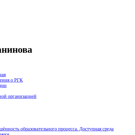
анинова
ная
ения о РГК
ции
ной организацией
щѐнность образовательного процесса. Доступная среда
ржки