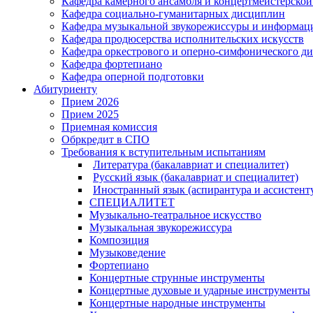
Кафедра камерного ансамбля и концертмейстерской
Кафедра социально-гуманитарных дисциплин
Кафедра музыкальной звукорежиссуры и информац
Кафедра продюсерства исполнительских искусств
Кафедра оркестрового и оперно-симфонического д
Кафедра фортепиано
Кафедра оперной подготовки
Абитуриенту
Прием 2026
Прием 2025
Приемная комиссия
Обркредит в СПО
Требования к вступительным испытаниям
Литература (бакалавриат и специалитет)
Русский язык (бакалавриат и специалитет)
Иностранный язык (аспирантура и ассистент
СПЕЦИАЛИТЕТ
Музыкально-театральное искусство
Музыкальная звукорежиссура
Композиция
Музыковедение
Фортепиано
Концертные струнные инструменты
Концертные духовые и ударные инструменты
Концертные народные инструменты