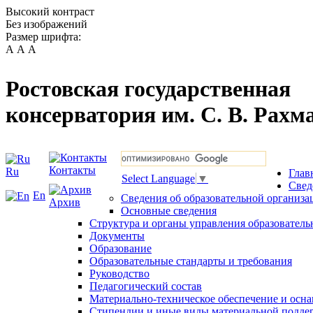
Высокий контраст
Без изображений
Размер шрифта:
А
А
А
Ростовская государственная
консерватория им. С. В. Рахм
Контакты
Ru
Глав
Select Language
▼
Свед
En
Сведения об образовательной организа
Архив
Основные сведения
Структура и органы управления образователь
Документы
Образование
Образовательные стандарты и требования
Руководство
Педагогический состав
Материально-техническое обеспечение и осна
Стипендии и иные виды материальной подде