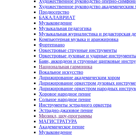
Художественное руководство оперно-симфон
Художественное руководство академическим 
Продюсерство
БАКАЛАВРИАТ
Музыковедение
Музыкальная педагогика
Музыкальная журналистика и редакторская д
Компьютерная музыка и аранжировка
Фортепиано
Оркестровые струнные инструменты
Оркестровые духовые и ударные инструмент
Баян, аккордеон и струнные щипковые инстр
Национальная гармоника
Вокальное искусство
Дирижирование академическим хором
Дирижирование оркестром духовых инструме
Дирижирование оркестром народных инстру
Хоровое народное пение
Сольное народное пение
Инструменты эстрадного оркестра
Эстрадно-джазовое пение
Мюзикл, шоу-программы
МАГИСТРАТУРА
Академическое пение
Музыковедение