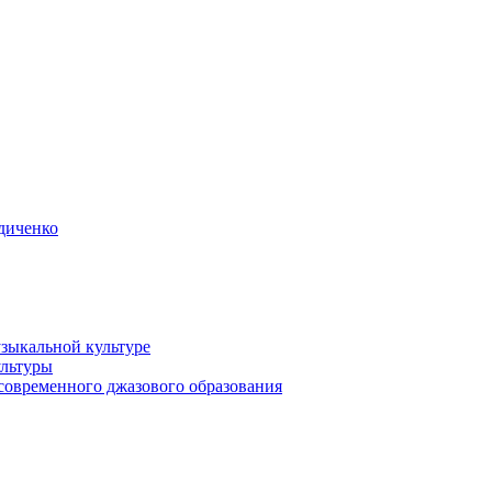
диченко
зыкальной культуре
ультуры
современного джазового образования