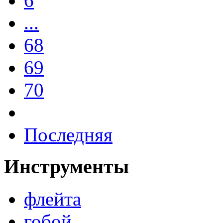
6
...
68
69
70
Последняя
Инструменты
флейта
гобой