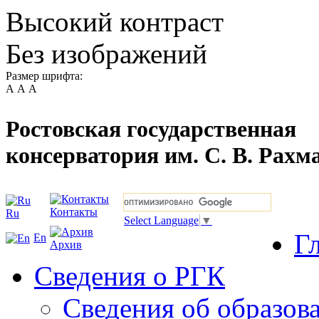
Высокий контраст
Без изображений
Размер шрифта:
А
А
А
Ростовская государственная
консерватория им. С. В. Рахм
Контакты
Ru
Select Language
▼
Г
En
Архив
Сведения о РГК
Сведения об образов