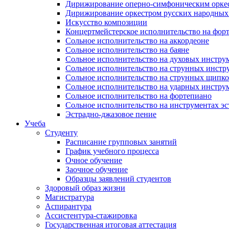
Дирижирование оперно-симфоническим орке
Дирижирование оркестром русских народных
Искусство композиции
Концертмейстерское исполнительство на фор
Сольное исполнительство на аккордеоне
Сольное исполнительство на баяне
Сольное исполнительство на духовых инстру
Сольное исполнительство на струнных инстр
Сольное исполнительство на струнных щипк
Сольное исполнительство на ударных инстру
Сольное исполнительство на фортепиано
Сольное исполнительство на инструментах эс
Эстрадно-джазовое пение
Учеба
Студенту
Расписание групповых занятий
График учебного процесса
Очное обучение
Заочное обучение
Образцы заявлений студентов
Здоровый образ жизни
Магистратура
Аспирантура
Ассистентура-стажировка
Государственная итоговая аттестация