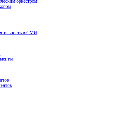
ическим оркестром
хором
еятельность в СМИ
ы
ументы
нтов
ментов